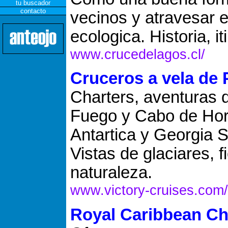
tu buscador
contacto
vecinos y atravesar 
ecologica. Historia, it
www.crucedelagos.cl/
Cruceros a vela de 
Charters, aventuras d
Fuego y Cabo de Hor
Antartica y Georgia S
Vistas de glaciares, 
naturaleza.
www.victory-cruises.com/
Royal Caribbean Ch