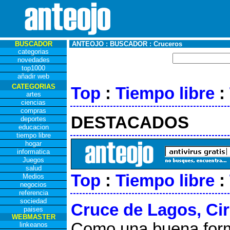
BUSCADOR
ANTEOJO : BUSCADOR : Cruceros
categorias
novedades
top1000
añadir web
CATEGORIAS
Top
:
Tiempo libre
:
artes
ciencias
compras
DESTACADOS
deportes
educacion
tiempo libre
hogar
informatica
Juegos
salud
Top
:
Tiempo libre
:
Medios
negocios
referencia
sociedad
Cruce de Lagos, Ci
paises
WEBMASTER
Como una buena form
linkeanos