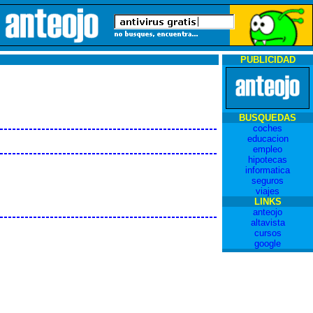
PUBLICIDAD
BUSQUEDAS
coches
educacion
empleo
hipotecas
informatica
seguros
viajes
LINKS
anteojo
altavista
cursos
google