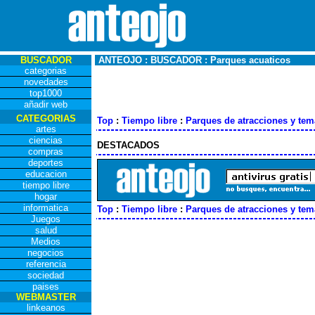
BUSCADOR
ANTEOJO : BUSCADOR : Parques acuaticos
categorias
novedades
top1000
añadir web
CATEGORIAS
Top
:
Tiempo libre
:
Parques de atracciones y tem
artes
ciencias
DESTACADOS
compras
deportes
educacion
tiempo libre
hogar
informatica
Top
:
Tiempo libre
:
Parques de atracciones y tem
Juegos
salud
Medios
negocios
referencia
sociedad
paises
WEBMASTER
linkeanos