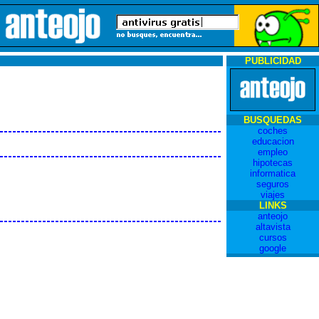
PUBLICIDAD
BUSQUEDAS
coches
educacion
empleo
hipotecas
informatica
seguros
viajes
LINKS
anteojo
altavista
cursos
google