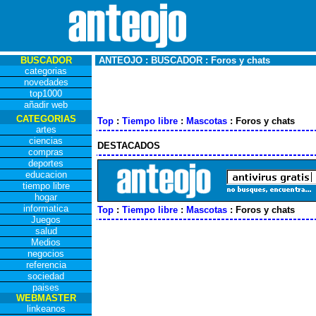
BUSCADOR
ANTEOJO : BUSCADOR : Foros y chats
categorias
novedades
top1000
añadir web
CATEGORIAS
Top
:
Tiempo libre
:
Mascotas
: Foros y chats
artes
ciencias
DESTACADOS
compras
deportes
educacion
tiempo libre
hogar
informatica
Top
:
Tiempo libre
:
Mascotas
: Foros y chats
Juegos
salud
Medios
negocios
referencia
sociedad
paises
WEBMASTER
linkeanos