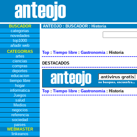
BUSCADOR
ANTEOJO : BUSCADOR : Historia
categorias
novedades
top1000
añadir web
CATEGORIAS
Top
:
Tiempo libre
:
Gastronomia
: Historia
artes
ciencias
DESTACADOS
compras
deportes
educacion
tiempo libre
hogar
informatica
Top
:
Tiempo libre
:
Gastronomia
: Historia
Juegos
salud
Medios
negocios
referencia
sociedad
paises
WEBMASTER
linkeanos