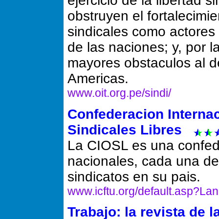
ejercicio de la libertad s
obstruyen el fortalecimi
sindicales como actores 
de las naciones; y, por l
mayores obstaculos al des
Americas.
www.oit.org.pe/sindi/
Confederacion Interna
Sindicales Libres
La CIOSL es una confede
nacionales, cada una de
sindicatos en su pais.
www.icftu.org/default.asp?Lan
Trabajo: la revista de l