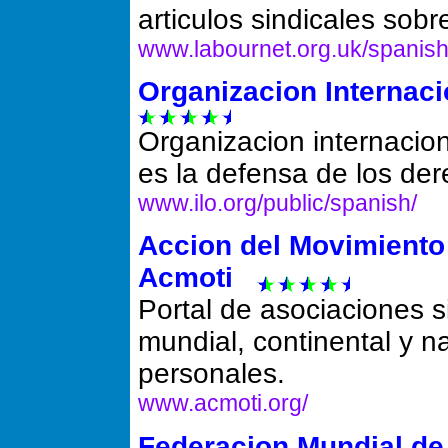
articulos sindicales sob
www.labournet.org.uk/spanish
Organizacion Internacio
Organizacion internacion
es la defensa de los der
www.ilo.org/public/spanish/
Accion del Movimiento 
Acmoti
Portal de asociaciones si
mundial, continental y n
personales.
www.acmoti.org/
Federacion Mundial de 