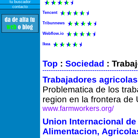
tu buscador
contacto
Tencent
Tribunnews
Webflow.io
Ikea
Top
:
Sociedad
: Traba
Trabajadores agricolas
Problematica de los tra
region en la frontera de
www.farmworkers.org/
Union Internacional de
Alimentacion, Agricola