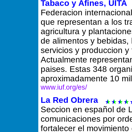
Tabaco y Afines, UITA
Federacion internacional
que representan a los tr
agricultura y plantacion
de alimentos y bebidas, 
servicios y produccion y
Actualmente representa
paises. Estas 348 organi
aproximadamente 10 mill
www.iuf.org/es/
La Red Obrera
Seccion en español de 
comunicaciones por ord
fortalecer el movimiento