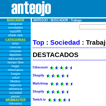
BUSCADOR
ANTEOJO : BUSCADOR : Trabajo
categorias
novedades
top1000
añadir web
CATEGORIAS
Top
:
Sociedad
: Traba
artes
ciencias
compras
DESTACADOS
deportes
educacion
tiempo libre
hogar
Cdiscount
informatica
Juegos
Shopify
salud
Medios
Mailchimp
negocios
referencia
Shopify
sociedad
paises
Twitch.tv
WEBMASTER
linkeanos