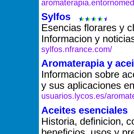
aromaterapia.entornomed
Sylfos
Esencias florares y 
Informacion y noticia
sylfos.nfrance.com/
Aromaterapia y acei
Informacion sobre ac
y sus aplicaciones en
usuarios.lycos.es/aromat
Aceites esenciales
Historia, definicion,
beneficios, usos y p