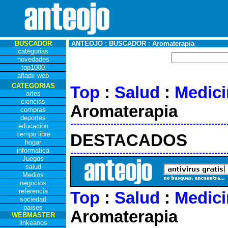
BUSCADOR
ANTEOJO : BUSCADOR : Aromaterapia
categorias
novedades
top1000
añadir web
CATEGORIAS
Top
:
Salud
:
Medici
artes
ciencias
Aromaterapia
compras
deportes
educacion
tiempo libre
DESTACADOS
hogar
informatica
Juegos
salud
Medios
negocios
referencia
Top
:
Salud
:
Medici
sociedad
paises
Aromaterapia
WEBMASTER
linkeanos