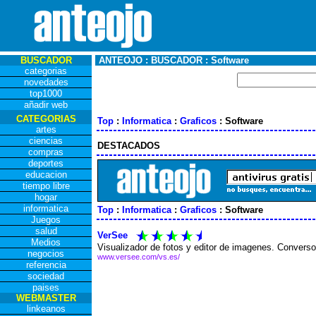
BUSCADOR
ANTEOJO : BUSCADOR : Software
categorias
novedades
top1000
añadir web
CATEGORIAS
Top
:
Informatica
:
Graficos
: Software
artes
ciencias
DESTACADOS
compras
deportes
educacion
tiempo libre
hogar
informatica
Top
:
Informatica
:
Graficos
: Software
Juegos
salud
VerSee
Medios
Visualizador de fotos y editor de imagenes. Conversor
negocios
www.versee.com/vs.es/
referencia
sociedad
paises
WEBMASTER
linkeanos