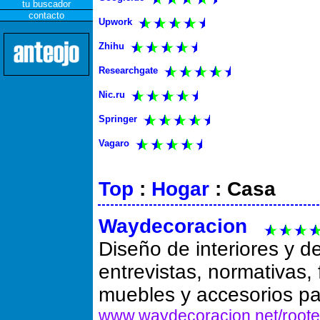
tu buscador
contacto
Upwork
Zhihu
Researchgate
Nic.ru
Springer
Vagaro
Top
:
Hogar
: Casa
Waydecoracion
Diseño de interiores y de
entrevistas, normativas, 
muebles y accesorios pa
www.waydecoracion.net/roote