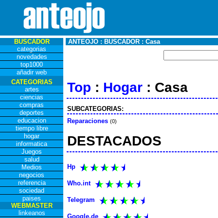
BUSCADOR
ANTEOJO : BUSCADOR : Casa
categorias
novedades
top1000
añadir web
CATEGORIAS
Top
:
Hogar
: Casa
artes
ciencias
compras
SUBCATEGORIAS:
deportes
educacion
Reparaciones
(0)
tiempo libre
hogar
DESTACADOS
informatica
Juegos
salud
Hp
Medios
negocios
referencia
Who.int
sociedad
paises
Telegram
WEBMASTER
linkeanos
Google.de