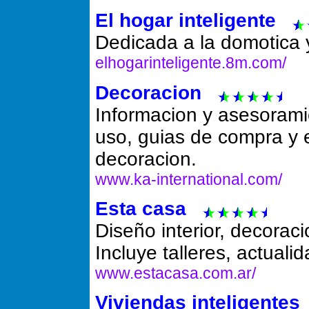
El hogar inteligente
Dedicada a la domotica y
elhogarinteligente.8m.com/
Decoracion
Informacion y asesoram
uso, guias de compra y 
decoracion.
www.ka-international.com/
Esta casa
Diseño interior, decoraci
Incluye talleres, actualid
www.estacasa.com.ar/
Viviendas inteligentes