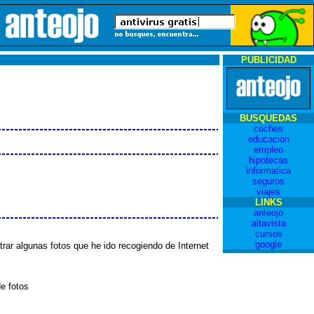
PUBLICIDAD
BUSQUEDAS
coches
educacion
empleo
hipotecas
informatica
seguros
viajes
LINKS
anteojo
altavista
cursos
google
ar algunas fotos que he ido recogiendo de Internet
de fotos