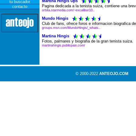
Martina Hingis Ups
tu buscador
Pagina dedicada a la tenista suiza, contiene una bre
contacto
orbita.starmedia.com/~excalibur10..
Mundo Hingis
Club de fans, ofrece foros e informacion biografica de
groups.msn.com/MundoHingis/_whats..
Martina Hingis
Fotos, palmares y biografia de la gran tenista suiza.
martinahingis.publispain.com/
© 2000-2022
ANTEOJO.COM