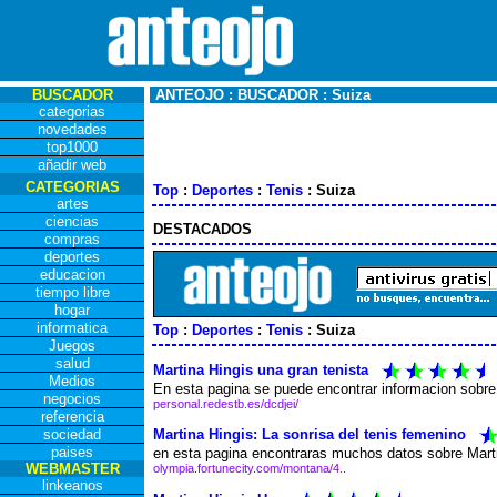
BUSCADOR
ANTEOJO : BUSCADOR : Suiza
categorias
novedades
top1000
añadir web
CATEGORIAS
Top
:
Deportes
:
Tenis
: Suiza
artes
ciencias
DESTACADOS
compras
deportes
educacion
tiempo libre
hogar
informatica
Top
:
Deportes
:
Tenis
: Suiza
Juegos
salud
Martina Hingis una gran tenista
Medios
En esta pagina se puede encontrar informacion sobre
negocios
personal.redestb.es/dcdjei/
referencia
Martina Hingis: La sonrisa del tenis femenino
sociedad
paises
en esta pagina encontraras muchos datos sobre Martina .
WEBMASTER
olympia.fortunecity.com/montana/4..
linkeanos