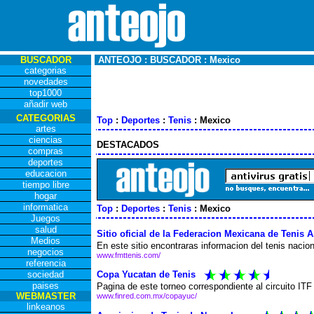
BUSCADOR
ANTEOJO : BUSCADOR : Mexico
categorias
novedades
top1000
añadir web
CATEGORIAS
Top
:
Deportes
:
Tenis
: Mexico
artes
ciencias
DESTACADOS
compras
deportes
educacion
tiempo libre
hogar
informatica
Top
:
Deportes
:
Tenis
: Mexico
Juegos
salud
Sitio oficial de la Federacion Mexicana de Tenis A
Medios
En este sitio encontraras informacion del tenis nacion
negocios
www.fmttenis.com/
referencia
Copa Yucatan de Tenis
sociedad
paises
Pagina de este torneo correspondiente al circuito ITF 
WEBMASTER
www.finred.com.mx/copayuc/
linkeanos