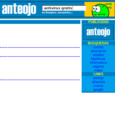
PUBLICIDAD
BUSQUEDAS
coches
educacion
empleo
hipotecas
informatica
seguros
viajes
LINKS
anteojo
altavista
cursos
google