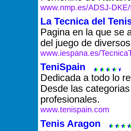
www.nmp.es/ADSJ-DKE/t
La Tecnica del Teni
Pagina en la que se 
del juego de diversos
www.iespana.es/TecnicaT
TeniSpain
Dedicada a todo lo re
Desde las categorias 
profesionales.
www.tenispain.com
Tenis Aragon