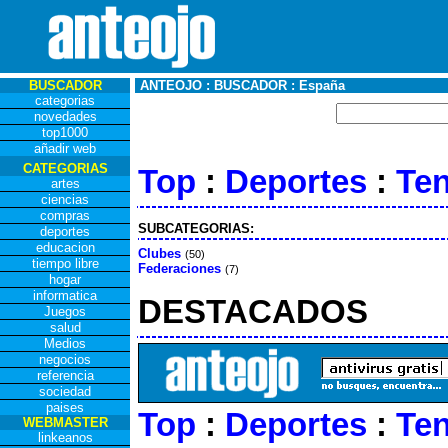
BUSCADOR
ANTEOJO : BUSCADOR : España
categorias
novedades
top1000
añadir web
CATEGORIAS
Top
:
Deportes
:
Ten
artes
ciencias
compras
SUBCATEGORIAS:
deportes
educacion
Clubes
(50)
tiempo libre
Federaciones
(7)
hogar
informatica
DESTACADOS
Juegos
salud
Medios
negocios
referencia
sociedad
paises
Top
:
Deportes
:
Ten
WEBMASTER
linkeanos