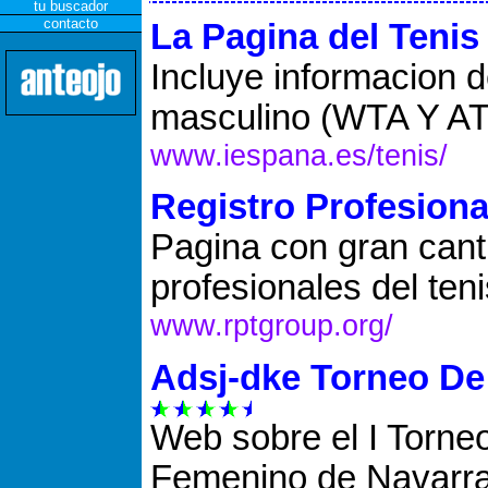
tu buscador
contacto
La Pagina del Tenis
Incluye informacion d
masculino (WTA Y A
www.iespana.es/tenis/
Registro Profesiona
Pagina con gran cant
profesionales del teni
www.rptgroup.org/
Adsj-dke Torneo De 
Web sobre el I Torneo
Femenino de Navarra