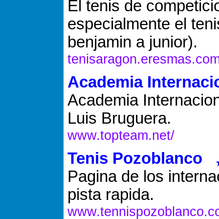
El tenis de competic
especialmente el teni
benjamin a junior).
tenisaragon.eresmas.co
Academia Internaci
Academia Internaciona
Luis Bruguera.
www.topteam.net/
Tenis Pozoblanco
Pagina de los intern
pista rapida.
www.tennispozoblanco.c