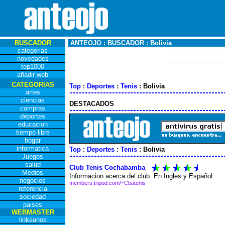
BUSCADOR
ANTEOJO : BUSCADOR : Bolivia
categorias
novedades
top1000
añadir web
CATEGORIAS
Top
:
Deportes
:
Tenis
: Bolivia
artes
ciencias
DESTACADOS
compras
deportes
educacion
tiempo libre
hogar
informatica
Top
:
Deportes
:
Tenis
: Bolivia
Juegos
salud
Club Tenis Cochabamba
Medios
Informacion acerca del club. En Ingles y Español.
negocios
members.tripod.com/~Cbatenis
referencia
sociedad
paises
WEBMASTER
linkeanos