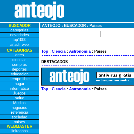
BUSCADOR
ANTEOJO : BUSCADOR : Paises
categorias
novedades
top1000
añadir web
CATEGORIAS
Top
:
Ciencia
:
Astronomia
: Paises
artes
ciencias
DESTACADOS
compras
deportes
educacion
tiempo libre
hogar
informatica
Top
:
Ciencia
:
Astronomia
: Paises
Juegos
salud
Medios
negocios
referencia
sociedad
paises
WEBMASTER
linkeanos