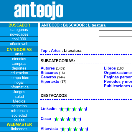
BUSCADOR
ANTEOJO : BUSCADOR : Literatura
categorias
novedades
top1000
añadir web
CATEGORIAS
Top
:
Artes
: Literatura
artes
ciencias
SUBCATEGORIAS:
compras
deportes
Autores
Libros
(1439)
(160)
Bitacoras
Organizacione
educacion
(16)
Generos
Paginas person
tiempo libre
(944)
Hipertexto
Periodos y mo
(17)
hogar
Publicaciones 
informatica
Juegos
DESTACADOS
salud
Medios
negocios
Linkedin
referencia
sociedad
Cisco
paises
WEBMASTER
Altervista
linkeanos