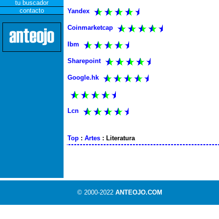
tu buscador
contacto
Yandex
Coinmarketcap
Ibm
Sharepoint
Google.hk
Lcn
Top
:
Artes
: Literatura
© 2000-2022
ANTEOJO.COM