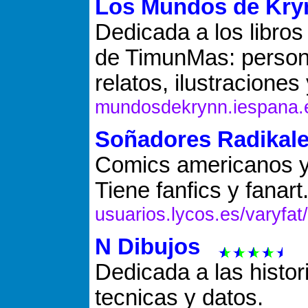
Los Mundos de Kry
Dedicada a los libro
de TimunMas: persona
relatos, ilustracione
mundosdekrynn.iespana.
Soñadores Radikal
Comics americanos y h
Tiene fanfics y fanart
usuarios.lycos.es/varyfat/
N Dibujos
Dedicada a las histor
tecnicas y datos.