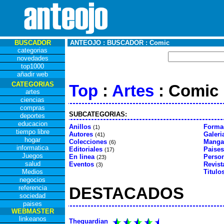
BUSCADOR
ANTEOJO : BUSCADOR : Comic
categorias
novedades
top1000
añadir web
CATEGORIAS
Top
:
Artes
: Comic
artes
ciencias
compras
SUBCATEGORIAS:
deportes
educacion
Anillos
Forma
(1)
tiempo libre
Autores
Galeri
(41)
hogar
Colecciones
Manga
(6)
informatica
Editoriales
Paises
(17)
Juegos
En linea
Perso
(23)
salud
Eventos
Revist
(3)
Medios
Titulo
negocios
referencia
DESTACADOS
sociedad
paises
WEBMASTER
linkeanos
Theguardian