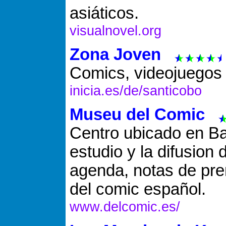
asiáticos.
visualnovel.org
Zona Joven
Comics, videojuegos
inicia.es/de/santicobo
Museu del Comic
Centro ubicado en Ba
estudio y la difusion
agenda, notas de pre
del comic español.
www.delcomic.es/