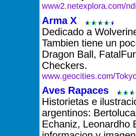
www2.netexplora.com/ndi
Arma X
Dedicado a Wolverin
Tambien tiene un poc
Dragon Ball, FatalFu
Checkers.
www.geocities.com/Tokyo
Aves Rapaces
Historietas e ilustrac
argentinos: Bertoluc
Echaniz, Leonardho B
informacion y imagen