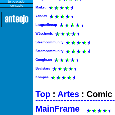
tu buscador
contacto
Mail.ru
Yandex
Leaguelineup
W3schools
Steamcommunity
Steamcommunity
Google.cn
Beatstars
Kompas
Top
:
Artes
: Comic
MainFrame